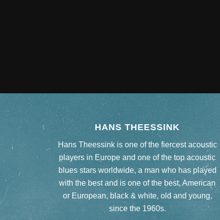
HANS THEESSINK
Hans Theessink is one of the fiercest acoustic
players in Europe and one of the top acoustic
blues stars worldwide, a man who has played
with the best and is one of the best, American
or European, black & white, old and young,
since the 1960s.