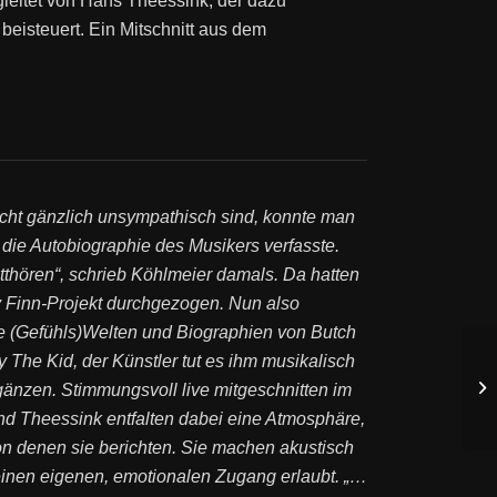
leitet von Hans Theessink, der dazu
eisteuert. Ein Mitschnitt aus dem
cht gänzlich unsympathisch sind, konnte man
r die Autobiographie des Musikers verfasste.
tthören“, schrieb Köhlmeier damals. Da hatten
 Finn-Projekt durchgezogen. Nun also
ie (Gefühls)Welten und Biographien von Butch
 The Kid, der Künstler tut es ihm musikalisch
gänzen. Stimmungsvoll live mitgeschnitten im
d Theessink entfalten dabei eine Atmosphäre,
 von denen sie berichten. Sie machen akustisch
 einen eigenen, emotionalen Zugang erlaubt. „…