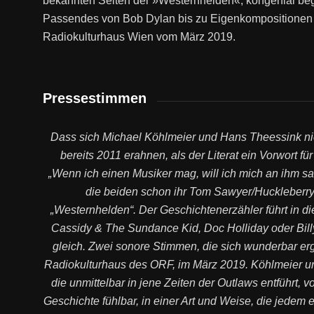
bekannten Seiten der »Westernhelden«, kongenial beg
Passendes von Bob Dylan bis zu Eigenkompositionen b
Radiokulturhaus Wien vom März 2019.
Pressestimmen
Dass sich Michael Köhlmeier und Hans Theessink ni
bereits 2011 erahnen, als der Literat ein Vorwort fü
„Wenn ich einen Musiker mag, will ich mich an ihm sa
die beiden schon ihr Tom Sawyer/Huckleberry
„Westernhelden“. Der Geschichtenerzähler führt in d
Cassidy & The Sundance Kid, Doc Holliday oder Billy
gleich. Zwei sonore Stimmen, die sich wunderbar er
Radiokulturhaus des ORF, im März 2019. Köhlmeier un
die unmittelbar in jene Zeiten der Outlaws entführt,
Geschichte fühlbar, in einer Art und Weise, die jedem