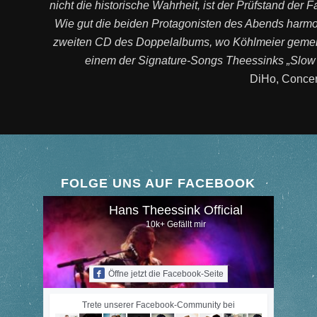
nicht die historische Wahrheit, ist der Prüfstand der F
Wie gut die beiden Protagonisten des Abends harmon
zweiten CD des Doppelalbums, wo Köhlmeier gemein
einem der Signature-Songs Theessinks „Slow Tr
DiHo, Concer
FOLGE UNS AUF FACEBOOK
Hans Theessink Official
10k+ Gefällt mir
Öffne jetzt die Facebook-Seite
Trete unserer Facebook-Community bei