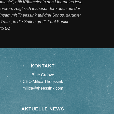
antasie“, hält Köhlmeier in den Linernotes fest.
ieren, zeigt sich insbesondere auch auf der
sam mit Theessink auf drei Songs, darunter
ain“, in die Saiten greift. Fünf Punkte
to (A)
KONTAKT
Blue Groove
CEO Milica Theessink
milica@theessink.com
AKTUELLE NEWS