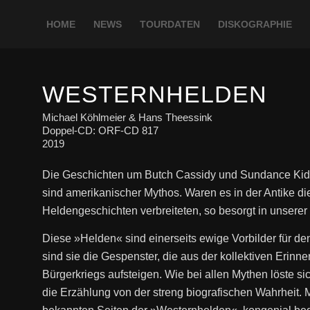
HOME
NEWS
TOURDATEN
DISKOGRAPHIE
WESTERNHELDEN
Michael Köhlmeier & Hans Theessink
Doppel-CD: ORF-CD 817
2019
Die Geschichten um Butch Cassidy und Sundance Kid
sind amerikanischer Mythos. Waren es in der Antike d
Heldengeschichten verbreiteten, so besorgt in unserer 
Diese »Helden« sind einerseits ewige Vorbilder für de
sind sie die Gespenster, die aus der kollektiven Eri
Bürgerkriegs aufsteigen. Wie bei allen Mythen löste 
die Erzählung von der streng biografischen Wahrheit. M