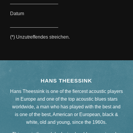
__________________
Datum
__________________
(*) Unzutreffendes streichen.
HANS THEESSINK
Hans Theessink is one of the fiercest acoustic players
in Europe and one of the top acoustic blues stars
worldwide, a man who has played with the best and
is one of the best, American or European, black &
white, old and young, since the 1960s.