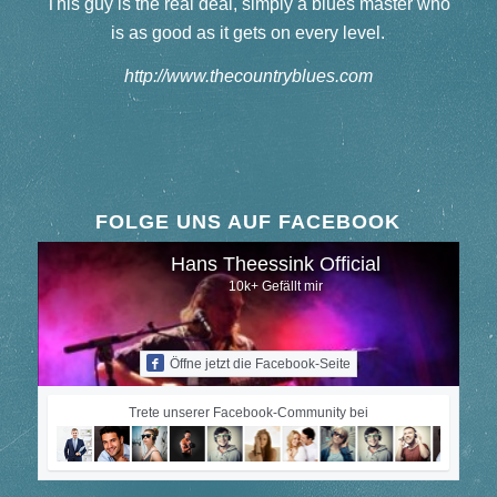
This guy is the real deal, simply a blues master who
is as good as it gets on every level.
http://www.thecountryblues.com
FOLGE UNS AUF FACEBOOK
Hans Theessink Official
10k+ Gefällt mir
Öffne jetzt die Facebook-Seite
Trete unserer Facebook-Community bei