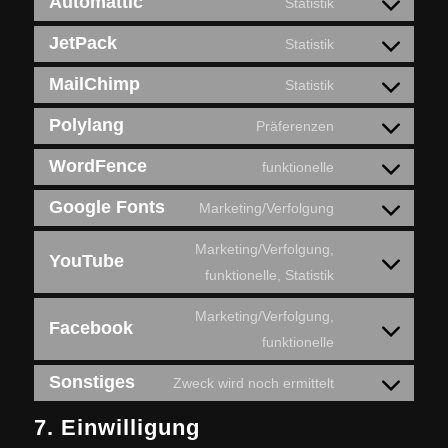
Automattic
Statistik
JetPack
Statistik
MailChimp
Statistik
Polylang
Präferenzen
WordFence
funktionelle
Google Fonts
Marketing/Verfolgung
Marketing/Verfolgung,
YouTube
funktionelle, Statistik
Marketing/Verfolgung,
Facebook
funktionelle
Sonstiges
Zweck wird noch ermittelt
7. Einwilligung