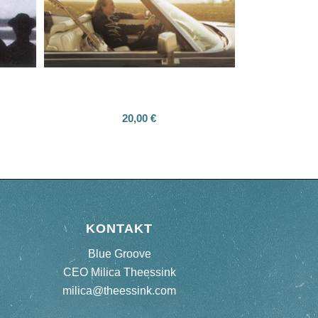
Journey On
Hans Theessink
20,00
€
KONTAKT
Blue Groove
CEO Milica Theessink
milica@theessink.com