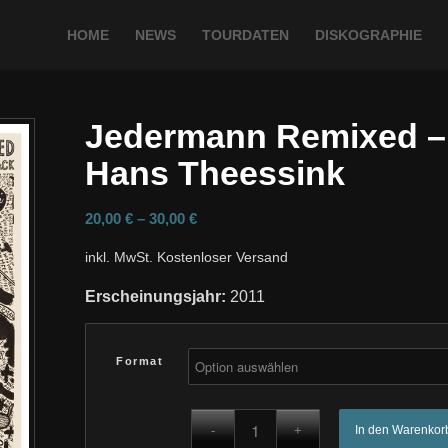
HOME
NEWS
TOURDATEN
DISKOGRAPHIE
Jedermann Remixed –
Hans Theessink
20,00
€
–
30,00
€
inkl. MwSt.
Kostenloser Versand
Erscheinungsjahr:
2011
Format
In den Warenkor