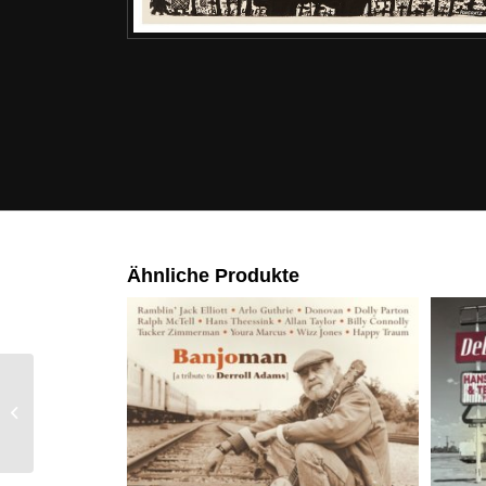
Ähnliche Produkte
Delta Time
Hans Theessink & Terry
Evans