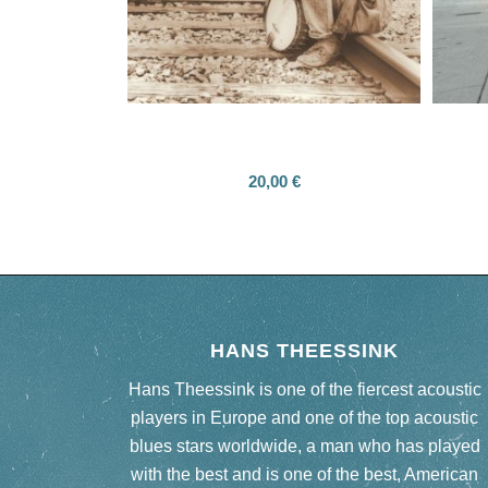
Banjoman – a tribute to Derroll Adams
Various Artists
Han
20,00
€
HANS THEESSINK
Hans Theessink is one of the fiercest acoustic
players in Europe and one of the top acoustic
blues stars worldwide, a man who has played
with the best and is one of the best, American