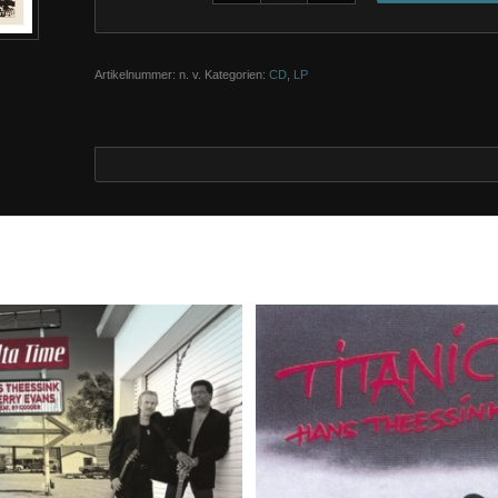
Artikelnummer:
n. v.
Kategorien:
CD
,
LP