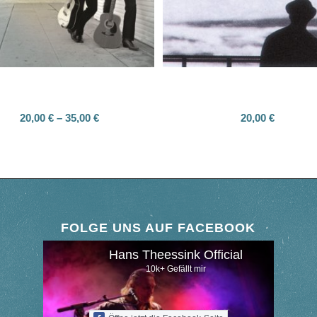
Delta Time
Titanic
s Theessink & Terry Evans
Hans Theessink
20,00
€
–
35,00
€
20,00
€
FOLGE UNS AUF FACEBOOK
Hans Theessink Official
10k+ Gefällt mir