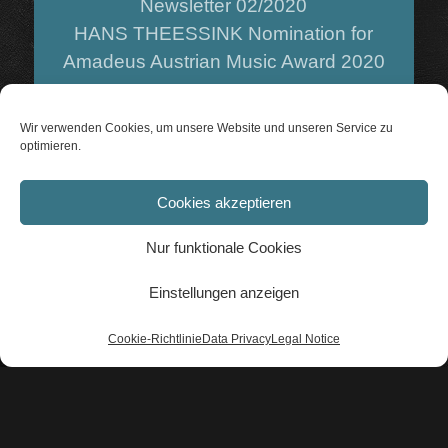
Newsletter 02/2020
HANS THEESSINK Nomination for
Amadeus Austrian Music Award 2020
Wir verwenden Cookies, um unsere Website und unseren Service zu
optimieren.
10.02.2020
Cookies akzeptieren
Newsletter 01/2020
Nur funktionale Cookies
Theessink & Møller DK Tour 11.-29.
Marts 2020
Einstellungen anzeigen
Cookie-Richtlinie
Data Privacy
Legal Notice
22.12.2019
Newsletter 12/2019